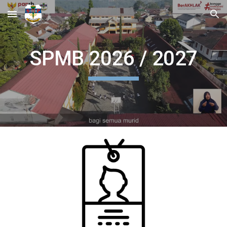
Skip to main content
Skip to navigation
SPMB 202
6 / 2027